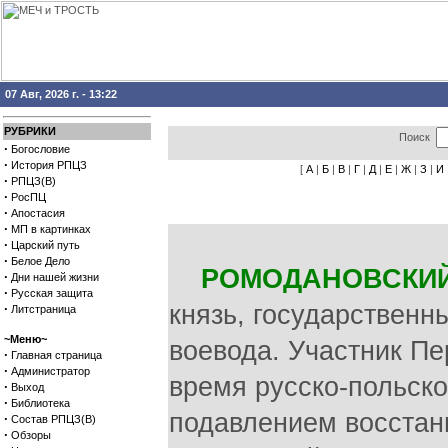
07 Авг, 2026 г. - 13:22
РУБРИКИ
Поиск
·
Богословие
·
История РПЦЗ
[
А
|
Б
|
В
|
Г
|
Д
|
Е
|
Ж
|
З
|
И
·
РПЦЗ(В)
·
РосПЦ
·
Апостасия
·
МП в картинках
·
Царский путь
·
Белое Дело
РОМОДАНОВСКИЙ 
·
Дни нашей жизни
·
Русская защита
князь, государственн
·
Литстраница
~Меню~
воевода. Участник Пе
·
Главная страница
·
Администратор
время русско-польско
·
Выход
·
Библиотека
подавлением восстани
·
Состав РПЦЗ(В)
·
Обзоры