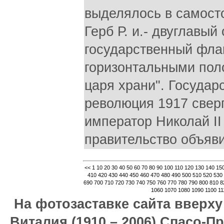
выделялось в самосто
Герб Р. и.- двуглавый
государственный флаг
горизонтальными поло
царя храни". Государ
революция 1917 свер
император Николай II
правительство объяви
<<
1
10
20
30
40
50
60
70
80
90
100
110
120
130
140
15
410
420
430
440
450
460
470
480
490
500
510
520
530
690
700
710
720
730
740
750
760
770
780
790
800
810
8
1060
1070
1080
1090
1100
11
На фотозаставке сайта вверх
Виталия (1910 – 2006) Спасо-П