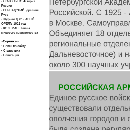
Петербургской Академ
·
СОЛОВЬЕВ: История
России
·
Российской. С 1925 -
ВЕРНАДСКИЙ: Древняя
Русь
·
Журнал ДВУГЛАВЫЙ
в Москве. Самоуправ
ОРЕЛЪ 1921 год
·
КОЛЕМАН: Тайны
Объединяет 18 отдел
мирового правительства
~Сервисы~
региональные отделен
·
Поиск по сайту
·
Статистика
Дальневосточное) и н
·
Навигация
около 300 научных у
РОССИЙСКАЯ АР
Единое русское войско
существовали отдель
ополчения городов и с
была создана регуляр