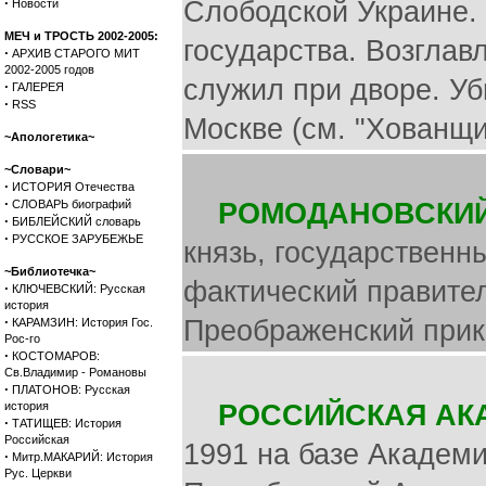
·
Слободской Украине.
Новости
МЕЧ и ТРОСТЬ 2002-2005:
государства. Возглав
·
АРХИВ СТАРОГО МИТ
2002-2005 годов
служил при дворе. Уб
·
ГАЛЕРЕЯ
·
RSS
Москве (см. "Хованщи
~Апологетика~
~Словари~
·
ИСТОРИЯ Отечества
·
СЛОВАРЬ биографий
РОМОДАНОВСКИЙ
·
БИБЛЕЙСКИЙ словарь
·
РУССКОЕ ЗАРУБЕЖЬЕ
князь, государственн
~Библиотечка~
фактический правител
·
КЛЮЧЕВСКИЙ: Русская
история
·
Преображенский прик
КАРАМЗИН: История Гос.
Рос-го
·
КОСТОМАРОВ:
Св.Владимир - Романовы
·
ПЛАТОНОВ: Русская
история
РОССИЙСКАЯ АК
·
ТАТИЩЕВ: История
Российская
1991 на базе Академи
·
Митр.МАКАРИЙ: История
Рус. Церкви