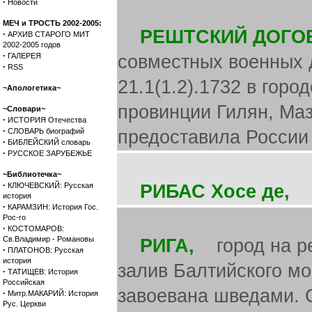
·
Новости
МЕЧ и ТРОСТЬ 2002-2005:
РЕШТСКИЙ ДОГО
·
АРХИВ СТАРОГО МИТ
2002-2005 годов
·
ГАЛЕРЕЯ
совместных военных 
·
RSS
21.1(1.2).1732 в гор
~Апологетика~
провинции Гилян, Ма
~Словари~
·
ИСТОРИЯ Отечества
·
СЛОВАРЬ биографий
предоставила России 
·
БИБЛЕЙСКИЙ словарь
·
РУССКОЕ ЗАРУБЕЖЬЕ
~Библиотечка~
·
КЛЮЧЕВСКИЙ: Русская
РИБАС Хосе де,
см
история
·
КАРАМЗИН: История Гос.
Рос-го
·
КОСТОМАРОВ:
Св.Владимир - Романовы
РИГА,
город на рек
·
ПЛАТОНОВ: Русская
история
залив Балтийского мор
·
ТАТИЩЕВ: История
Российская
завоевана шведами. С
·
Митр.МАКАРИЙ: История
Рус. Церкви