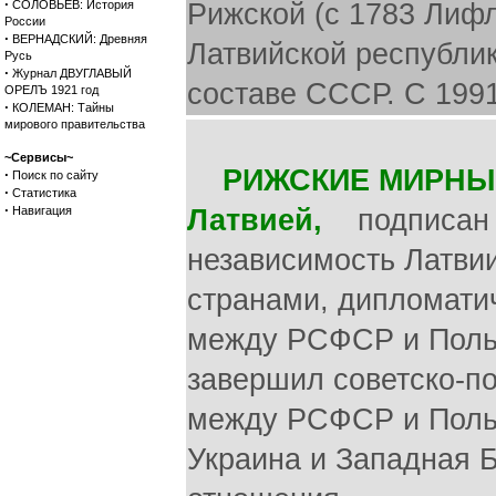
·
СОЛОВЬЕВ: История
Рижской (с 1783 Лифл
России
·
ВЕРНАДСКИЙ: Древняя
Латвийской республик
Русь
·
Журнал ДВУГЛАВЫЙ
составе СССР. С 1991
ОРЕЛЪ 1921 год
·
КОЛЕМАН: Тайны
мирового правительства
~Сервисы~
РИЖСКИЕ МИРНЫЕ
·
Поиск по сайту
·
Статистика
·
Навигация
Латвией,
подписан 1
независимость Латви
странами, дипломатич
между РСФСР и Польш
завершил советско-по
между РСФСР и Поль
Украина и Западная Б