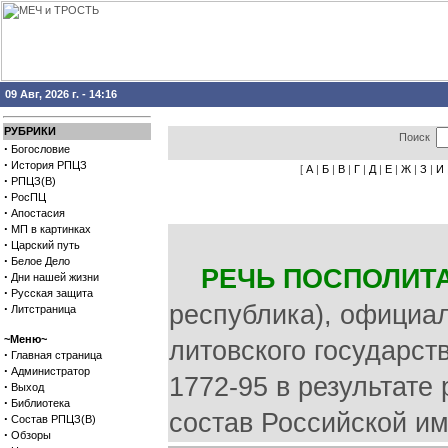
09 Авг, 2026 г. - 14:16
РУБРИКИ
Поиск
·
Богословие
·
История РПЦЗ
[
А
|
Б
|
В
|
Г
|
Д
|
Е
|
Ж
|
З
|
И
·
РПЦЗ(В)
·
РосПЦ
·
Апостасия
·
МП в картинках
·
Царский путь
·
Белое Дело
РЕЧЬ ПОСПОЛИТ
·
Дни нашей жизни
·
Русская защита
республика), официал
·
Литстраница
~Меню~
литовского государст
·
Главная страница
·
Администратор
1772-95 в результате
·
Выход
·
Библиотека
состав Российской им
·
Состав РПЦЗ(В)
·
Обзоры