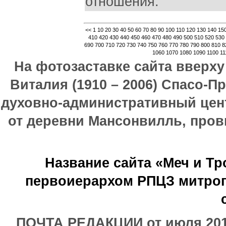
отношения.
<<
1
10
20
30
40
50
60
70
80
90
100
110
120
130
140
15
410
420
430
440
450
460
470
480
490
500
510
520
530
690
700
710
720
730
740
750
760
770
780
790
800
810
8
1060
1070
1080
1090
1100
11
На фотозаставке сайта вверх
Виталия (1910 – 2006) Спасо-П
духовно-административный цен
от деревни Мансонвилль, прови
Название сайта «Меч и Т
первоиерархом РПЦЗ митроп
ПОЧТА РЕДАКЦИИ от июля 2017