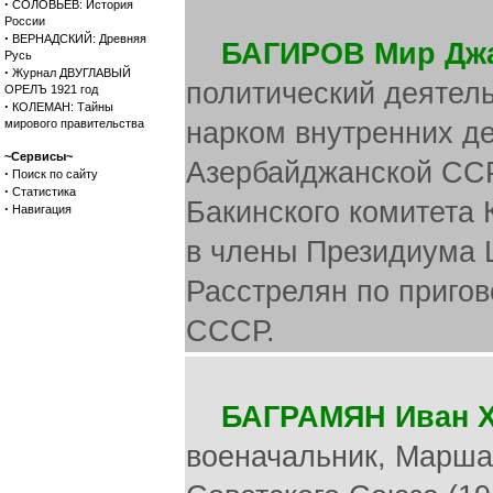
·
СОЛОВЬЕВ: История
России
·
ВЕРНАДСКИЙ: Древняя
БАГИРОВ Мир Дж
Русь
·
Журнал ДВУГЛАВЫЙ
политический деятель
ОРЕЛЪ 1921 год
·
КОЛЕМАН: Тайны
мирового правительства
нарком внутренних д
~Сервисы~
Азербайджанской ССР.
·
Поиск по сайту
·
Статистика
Бакинского комитета 
·
Навигация
в члены Президиума 
Расстрелян по пригов
СССР.
БАГРАМЯН Иван 
военачальник, Маршал