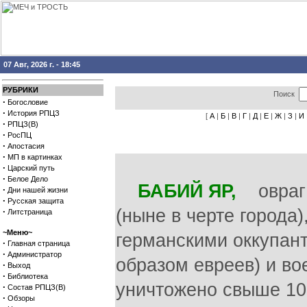
07 Авг, 2026 г. - 18:45
РУБРИКИ
Поиск
·
Богословие
·
История РПЦЗ
[
А
|
Б
|
В
|
Г
|
Д
|
Е
|
Ж
|
З
|
И
·
РПЦЗ(В)
·
РосПЦ
·
Апостасия
·
МП в картинках
·
Царский путь
·
Белое Дело
БАБИЙ ЯР,
овраг н
·
Дни нашей жизни
·
Русская защита
(ныне в черте города
·
Литстраница
~Меню~
германскими оккупан
·
Главная страница
·
Администратор
образом евреев) и во
·
Выход
·
Библиотека
уничтожено свыше 10
·
Состав РПЦЗ(В)
·
Обзоры