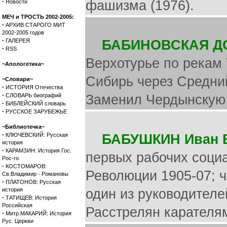
·
фашизма (1976).
Новости
МЕЧ и ТРОСТЬ 2002-2005:
·
АРХИВ СТАРОГО МИТ
2002-2005 годов
·
ГАЛЕРЕЯ
БАБИНОВСКАЯ Д
·
RSS
Верхотурье по рекам 
~Апологетика~
Сибирь через Средний
~Словари~
·
ИСТОРИЯ Отечества
·
СЛОВАРЬ биографий
Заменил Чердынскую 
·
БИБЛЕЙСКИЙ словарь
·
РУССКОЕ ЗАРУБЕЖЬЕ
~Библиотечка~
·
КЛЮЧЕВСКИЙ: Русская
БАБУШКИН Иван 
история
·
КАРАМЗИН: История Гос.
первых рабочих соци
Рос-го
·
КОСТОМАРОВ:
Революции 1905-07; ч
Св.Владимир - Романовы
·
ПЛАТОНОВ: Русская
история
один из руководителе
·
ТАТИЩЕВ: История
Российская
Расстрелян карателя
·
Митр.МАКАРИЙ: История
Рус. Церкви