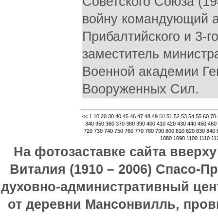
Советского Союза (19
войну командующий ар
Прибалтийского и 3-г
заместитель министр
Военной академии Ге
Вооруженных Сил.
<<
1
10
20
30
40
45
46
47
48
49
50
51
52
53
54
55
60
70
340
350
360
370
380
390
400
410
420
430
440
450
460
720
730
740
750
760
770
780
790
800
810
820
830
840
1080
1090
1100
1110
11
На фотозаставке сайта вверх
Виталия (1910 – 2006) Спасо-П
духовно-административный цен
от деревни Мансонвилль, прови