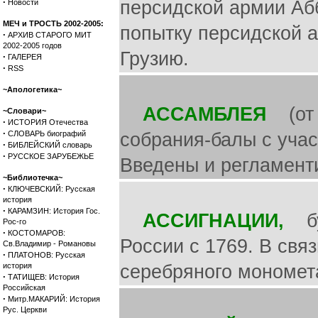
·
персидской армии Абб
Новости
МЕЧ и ТРОСТЬ 2002-2005:
попытку персидской а
·
АРХИВ СТАРОГО МИТ
2002-2005 годов
Грузию.
·
ГАЛЕРЕЯ
·
RSS
~Апологетика~
АССАМБЛЕЯ
(от ф
~Словари~
·
ИСТОРИЯ Отечества
·
СЛОВАРЬ биографий
собрания-балы с учас
·
БИБЛЕЙСКИЙ словарь
·
РУССКОЕ ЗАРУБЕЖЬЕ
Введены и регламенти
~Библиотечка~
·
КЛЮЧЕВСКИЙ: Русская
история
·
КАРАМЗИН: История Гос.
АССИГНАЦИИ,
бум
Рос-го
·
КОСТОМАРОВ:
России с 1769. В свя
Св.Владимир - Романовы
·
ПЛАТОНОВ: Русская
история
серебряного мономет
·
ТАТИЩЕВ: История
Российская
·
Митр.МАКАРИЙ: История
Рус. Церкви