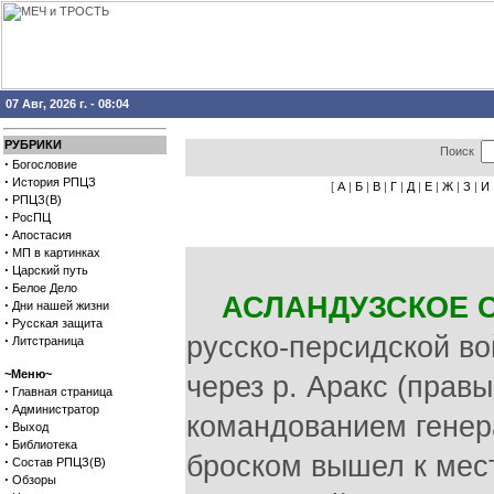
07 Авг, 2026 г. - 08:04
РУБРИКИ
Поиск
·
Богословие
·
История РПЦЗ
[
А
|
Б
|
В
|
Г
|
Д
|
Е
|
Ж
|
З
|
И
·
РПЦЗ(В)
·
РосПЦ
·
Апостасия
·
МП в картинках
·
Царский путь
·
Белое Дело
АСЛАНДУЗСКОЕ 
·
Дни нашей жизни
·
Русская защита
русско-персидской во
·
Литстраница
~Меню~
через р. Аракс (прав
·
Главная страница
·
Администратор
командованием генер
·
Выход
·
Библиотека
броском вышел к мес
·
Состав РПЦЗ(В)
·
Обзоры