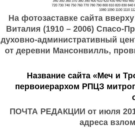
340
350
360
370
380
390
400
410
420
430
440
450
460
720
730
740
750
760
770
780
790
800
810
820
830
840
1080
1090
1100
1110
11
На фотозаставке сайта вверх
Виталия (1910 – 2006) Спасо-П
духовно-административный цен
от деревни Мансонвилль, прови
Название сайта «Меч и Т
первоиерархом РПЦЗ митроп
ПОЧТА РЕДАКЦИИ от июля 2017
адреса взлом