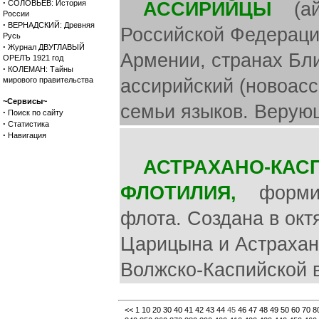
·
СОЛОВЬЕВ: История
АССИРИЙЦЫ
(айс
России
·
ВЕРНАДСКИЙ: Древняя
Российской Федерации
Русь
·
Журнал ДВУГЛАВЫЙ
Армении, странах Бли
ОРЕЛЪ 1921 год
·
КОЛЕМАН: Тайны
мирового правительства
ассирийский (новоасс
~Сервисы~
семьи языков. Верующ
·
Поиск по сайту
·
Статистика
·
Навигация
АСТРАХАНО-КАС
ФЛОТИЛИЯ,
формиро
флота. Создана в окт
Царицына и Астрахани
Волжско-Каспийской 
<<
1
10
20
30
40
41
42
43
44
45
46
47
48
49
50
60
70
8