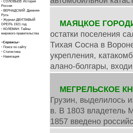
автомобильной катас
·
СОЛОВЬЕВ: История
России
·
ВЕРНАДСКИЙ: Древняя
Русь
·
Журнал ДВУГЛАВЫЙ
МАЯЦКОЕ ГОРОД
ОРЕЛЪ 1921 год
·
КОЛЕМАН: Тайны
остатки поселения сал
мирового правительства
~Сервисы~
Тихая Сосна в Ворон
·
Поиск по сайту
·
Статистика
укрепления, катакомб
·
Навигация
алано-болгары, входи
МЕГРЕЛЬСКОЕ К
Грузин, выделилось и
в. В 1803 владетель М
1857 введено российс