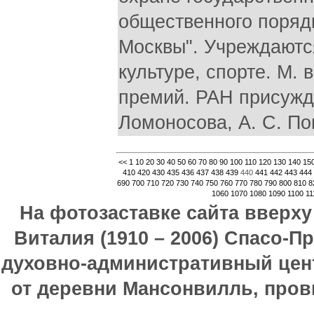
общественного порядк
Москвы". Учреждаются
культуре, спорте. М.
премий. РАН присужд
Ломоносова, А. С. Поп
<<
1
10
20
30
40
50
60
70
80
90
100
110
120
130
140
15
410
420
430
435
436
437
438
439
440
441
442
443
444
690
700
710
720
730
740
750
760
770
780
790
800
810
8
1060
1070
1080
1090
1100
11
На фотозаставке сайта вверх
Виталия (1910 – 2006) Спасо-П
духовно-административный цен
от деревни Мансонвилль, прови