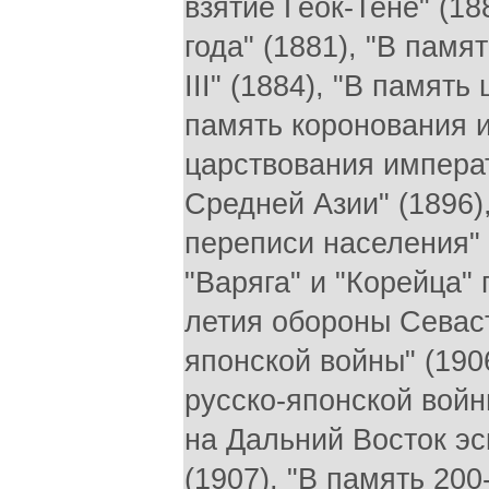
взятие Геок-Тене" (18
года" (1881), "В пам
III" (1884), "В память
память коронования и
царствования императ
Средней Азии" (1896)
переписи населения" (
"Варяга" и "Корейца" 
летия обороны Севаст
японской войны" (190
русско-японской войны
на Дальний Восток э
(1907), "В память 200