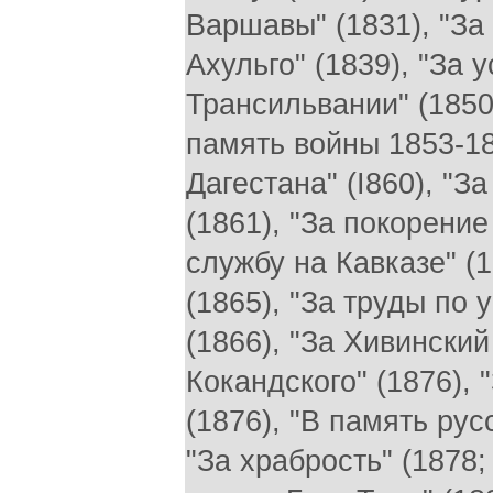
Варшавы" (1831), "За
Ахульго" (1839), "За 
Трансильвании" (1850)
память войны 1853-185
Дагестана" (I860), "
(1861), "За покорение
службу на Кавказе" (
(1865), "За труды по
(1866), "За Хивинский
Кокандского" (1876),
(1876), "В память рус
"За храбрость" (1878;