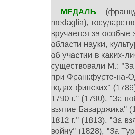
МЕДАЛЬ
(французс
medaglia), государст
вручается за особые 
области науки, культ
об участии в каких-л
существовали М.: "За
при Франкфурте-на-Од
водах финских" (1789
1790 г." (1790), "За 
взятие Базарджика" (
1812 г." (1813), "За 
войну" (1828), "За Ту