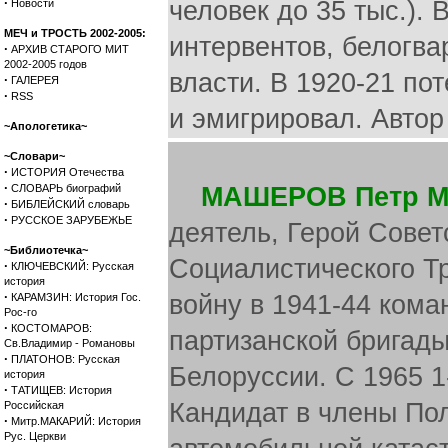
·
человек до 35 тыс.). 
Новости
МЕЧ и ТРОСТЬ 2002-2005:
интервентов, белогва
·
АРХИВ СТАРОГО МИТ
2002-2005 годов
власти. В 1920-21 по
·
ГАЛЕРЕЯ
·
RSS
и эмигрировал. Автор
~Апологетика~
~Словари~
·
ИСТОРИЯ Отечества
·
СЛОВАРЬ биографий
МАШЕРОВ Петр М
·
БИБЛЕЙСКИЙ словарь
·
РУССКОЕ ЗАРУБЕЖЬЕ
деятель, Герой Совет
~Библиотечка~
Социалистического Т
·
КЛЮЧЕВСКИЙ: Русская
история
·
войну в 1941-44 кома
КАРАМЗИН: История Гос.
Рос-го
·
КОСТОМАРОВ:
партизанской бригад
Св.Владимир - Романовы
·
ПЛАТОНОВ: Русская
Белоруссии. С 1965 1
история
·
ТАТИЩЕВ: История
Кандидат в члены По
Российская
·
Митр.МАКАРИЙ: История
Рус. Церкви