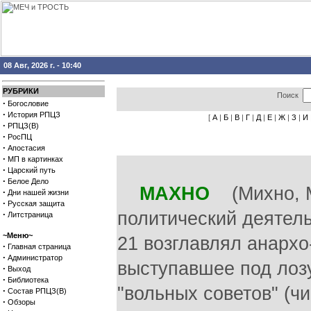
08 Авг, 2026 г. - 10:40
РУБРИКИ
Поиск
·
Богословие
·
История РПЦЗ
[
А
|
Б
|
В
|
Г
|
Д
|
Е
|
Ж
|
З
|
И
·
РПЦЗ(В)
·
РосПЦ
·
Апостасия
·
МП в картинках
·
Царский путь
·
Белое Дело
МАХНО
(Михно, Ми
·
Дни нашей жизни
·
Русская защита
политический деятель,
·
Литстраница
~Меню~
21 возглавлял анархо
·
Главная страница
·
Администратор
выступавшее под лозу
·
Выход
·
Библиотека
"вольных советов" (ч
·
Состав РПЦЗ(В)
·
Обзоры