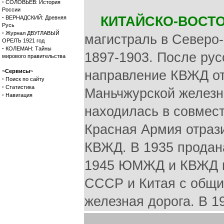
·
СОЛОВЬЕВ: История
России
·
КИТАЙСКО-ВОСТ
ВЕРНАДСКИЙ: Древняя
Русь
·
Журнал ДВУГЛАВЫЙ
магистраль в Северо-
ОРЕЛЪ 1921 год
·
КОЛЕМАН: Тайны
1897-1903. После рус
мирового правительства
~Сервисы~
направление КВЖД от
·
Поиск по сайту
·
Статистика
Маньчжурской желез
·
Навигация
находилась в совмес
Красная Армия отрази
КВЖД. В 1935 продана
1945 ЮМЖД и КВЖД н
СССР и Китая с общи
железная дорога. В 1