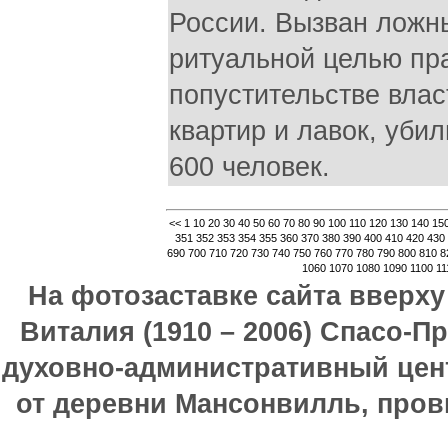
России. Вызван ложн
ритуальной целью пр
попустительстве влас
квартир и лавок, убил
600 человек.
<<
1
10
20
30
40
50
60
70
80
90
100
110
120
130
140
15
351
352
353
354
355
360
370
380
390
400
410
420
430
690
700
710
720
730
740
750
760
770
780
790
800
810
8
1060
1070
1080
1090
1100
11
На фотозаставке сайта вверх
Виталия (1910 – 2006) Спасо-П
духовно-административный цен
от деревни Мансонвилль, прови