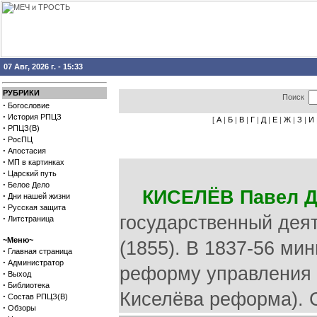
07 Авг, 2026 г. - 15:33
РУБРИКИ
Поиск
·
Богословие
·
История РПЦЗ
[
А
|
Б
|
В
|
Г
|
Д
|
Е
|
Ж
|
З
|
И
·
РПЦЗ(В)
·
РосПЦ
·
Апостасия
·
МП в картинках
·
Царский путь
·
Белое Дело
КИСЕЛЁВ Павел 
·
Дни нашей жизни
·
Русская защита
государственный деят
·
Литстраница
~Меню~
(1855). В 1837-56 ми
·
Главная страница
·
Администратор
реформу управления 
·
Выход
·
Библиотека
Киселёва реформа). 
·
Состав РПЦЗ(В)
·
Обзоры