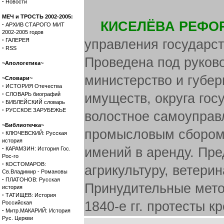
·
Новости
МЕЧ и ТРОСТЬ 2002-2005:
КИСЕЛЁВА РЕФО
·
АРХИВ СТАРОГО МИТ
2002-2005 годов
·
ГАЛЕРЕЯ
управления государст
·
RSS
Проведена под руков
~Апологетика~
министерство и губер
~Словари~
·
ИСТОРИЯ Отечества
·
СЛОВАРЬ биографий
имуществ, округа гос
·
БИБЛЕЙСКИЙ словарь
·
РУССКОЕ ЗАРУБЕЖЬЕ
волостное самоуправ
~Библиотечка~
промысловым сбором,
·
КЛЮЧЕВСКИЙ: Русская
история
·
имений в аренду. Пр
КАРАМЗИН: История Гос.
Рос-го
·
КОСТОМАРОВ:
агрикультуру, ветери
Св.Владимир - Романовы
·
ПЛАТОНОВ: Русская
Принудительные мет
история
·
ТАТИЩЕВ: История
1840-е гг. протесты к
Российская
·
Митр.МАКАРИЙ: История
Рус. Церкви