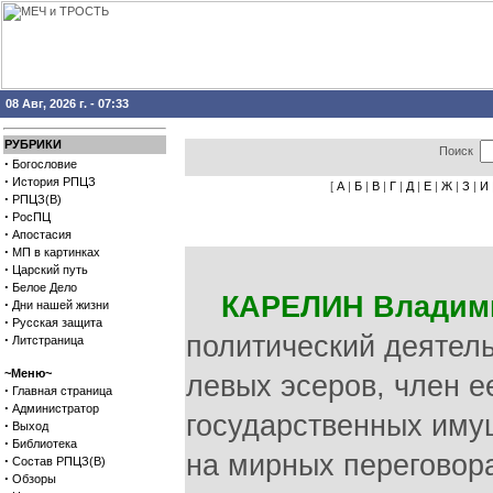
08 Авг, 2026 г. - 07:33
РУБРИКИ
Поиск
·
Богословие
·
История РПЦЗ
[
А
|
Б
|
В
|
Г
|
Д
|
Е
|
Ж
|
З
|
И
·
РПЦЗ(В)
·
РосПЦ
·
Апостасия
·
МП в картинках
·
Царский путь
·
Белое Дело
КАРЕЛИН Владим
·
Дни нашей жизни
·
Русская защита
политический деятель
·
Литстраница
~Меню~
левых эсеров, член е
·
Главная страница
·
Администратор
государственных имущ
·
Выход
·
Библиотека
на мирных переговора
·
Состав РПЦЗ(В)
·
Обзоры