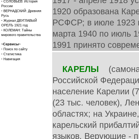
1917 - апреле 1918 у
·
СОЛОВЬЕВ: История
России
1920 образована Каре
·
ВЕРНАДСКИЙ: Древняя
Русь
·
РСФСР; в июле 1923 
Журнал ДВУГЛАВЫЙ
ОРЕЛЪ 1921 год
·
КОЛЕМАН: Тайны
марта 1940 по июль 
мирового правительства
1991 принято соврем
~Сервисы~
·
Поиск по сайту
·
Статистика
·
Навигация
КАРЕЛЫ
(самоназв
Российской Федерации
население Карелии (7
(23 тыс. человек), Л
областях; на Украине
карельский прибалтий
языков. Верующие - 