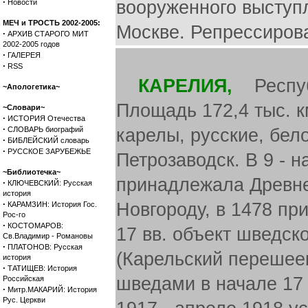
·
вооруженного выступ
Новости
МЕЧ и ТРОСТЬ 2002-2005:
Москве. Репрессиров
·
АРХИВ СТАРОГО МИТ
2002-2005 годов
·
ГАЛЕРЕЯ
·
RSS
КАРЕЛИЯ,
Республ
~Апологетика~
Площадь 172,4 тыс. к
~Словари~
·
ИСТОРИЯ Отечества
·
СЛОВАРЬ биографий
карелы, русские, бел
·
БИБЛЕЙСКИЙ словарь
·
РУССКОЕ ЗАРУБЕЖЬЕ
Петрозаводск. В 9 - 
~Библиотечка~
принадлежала Древнер
·
КЛЮЧЕВСКИЙ: Русская
история
·
Новгороду, в 1478 пр
КАРАМЗИН: История Гос.
Рос-го
·
КОСТОМАРОВ:
17 вв. объект шведск
Св.Владимир - Романовы
·
ПЛАТОНОВ: Русская
(Карельский перешее
история
·
ТАТИЩЕВ: История
шведами в начале 17 
Российская
·
Митр.МАКАРИЙ: История
Рус. Церкви