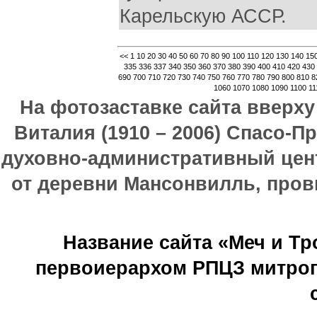
Карельскую АССР.
<<
1
10
20
30
40
50
60
70
80
90
100
110
120
130
140
15
335
336
337
340
350
360
370
380
390
400
410
420
430
690
700
710
720
730
740
750
760
770
780
790
800
810
8
1060
1070
1080
1090
1100
11
На фотозаставке сайта вверх
Виталия (1910 – 2006) Спасо-П
духовно-административный цен
от деревни Мансонвилль, прови
Название сайта «Меч и Т
первоиерархом РПЦЗ митроп