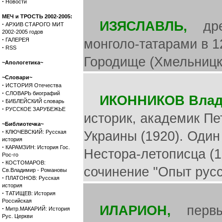
·
Новости
МЕЧ и ТРОСТЬ 2002-2005:
ИЗЯСЛАВЛЬ,
древ
·
АРХИВ СТАРОГО МИТ
2002-2005 годов
·
ГАЛЕРЕЯ
монголо-татарами в 1
·
RSS
Городище (Хмельницка
~Апологетика~
~Словари~
·
ИСТОРИЯ Отечества
·
СЛОВАРЬ биографий
ИКОННИКОВ Влад
·
БИБЛЕЙСКИЙ словарь
·
РУССКОЕ ЗАРУБЕЖЬЕ
историк, академик Пе
~Библиотечка~
·
КЛЮЧЕВСКИЙ: Русская
Украины (1920). Один
история
·
КАРАМЗИН: История Гос.
Нестора-летописца (1
Рос-го
·
КОСТОМАРОВ:
сочинение "Опыт русс
Св.Владимир - Романовы
·
ПЛАТОНОВ: Русская
история
·
ТАТИЩЕВ: История
Российская
ИЛАРИОН,
первый 
·
Митр.МАКАРИЙ: История
Рус. Церкви