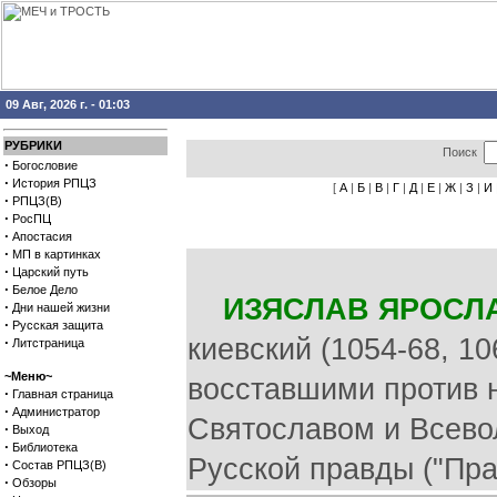
09 Авг, 2026 г. - 01:03
РУБРИКИ
Поиск
·
Богословие
·
История РПЦЗ
[
А
|
Б
|
В
|
Г
|
Д
|
Е
|
Ж
|
З
|
И
·
РПЦЗ(В)
·
РосПЦ
·
Апостасия
·
МП в картинках
·
Царский путь
·
Белое Дело
ИЗЯСЛАВ ЯРОСЛ
·
Дни нашей жизни
·
Русская защита
киевский (1054-68, 10
·
Литстраница
~Меню~
восставшими против н
·
Главная страница
·
Администратор
Святославом и Всевол
·
Выход
·
Библиотека
Русской правды ("Пр
·
Состав РПЦЗ(В)
·
Обзоры