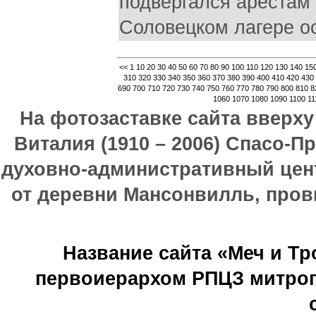
подвергался арестам 
Соловецком лагере ос
<<
1
10
20
30
40
50
60
70
80
90
100
110
120
130
140
15
310
320
330
340
350
360
370
380
390
400
410
420
430
690
700
710
720
730
740
750
760
770
780
790
800
810
8
1060
1070
1080
1090
1100
11
На фотозаставке сайта вверх
Виталия (1910 – 2006) Спасо-П
духовно-административный цен
от деревни Мансонвилль, прови
Название сайта «Меч и Т
первоиерархом РПЦЗ митроп