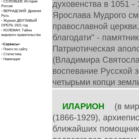
·
СОЛОВЬЕВ: История
духовенства в 1051 -
России
·
ВЕРНАДСКИЙ: Древняя
Ярослава Мудрого см
Русь
·
Журнал ДВУГЛАВЫЙ
православной церкви.
ОРЕЛЪ 1921 год
·
КОЛЕМАН: Тайны
мирового правительства
благодати" - памятни
~Сервисы~
Патриотическая аполо
·
Поиск по сайту
·
Статистика
(Владимира Святослав
·
Навигация
воспевание Русской 
четырьми копци земли
ИЛАРИОН
(в миру
(1866-1929), архиепи
ближайших помощнико