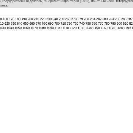
 государственный деятель, генерал от инфантерии (1859), почётный член Петербургско
тета.
0
160
170
180
190
200
210
220
230
240
250
260
270
279
280
281
282
283
284
285
286
287
10
620
630
640
650
660
670
680
690
700
710
720
730
740
750
760
770
780
790
800
810
82
1030
1040
1050
1060
1070
1080
1090
1100
1110
1120
1130
1140
1150
1160
1170
1180
1190