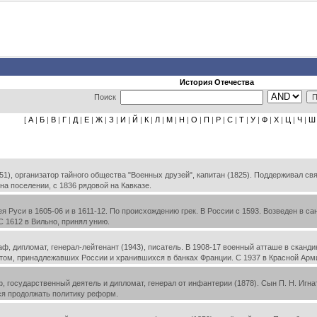
История Отечества
Поиск
[
А
|
Б
|
В
|
Г
|
Д
|
Е
|
Ж
|
З
|
И
|
Й
|
К
|
Л
|
М
|
Н
|
О
|
П
|
Р
|
С
|
Т
|
У
|
Ф
|
Х
|
Ц
|
Ч
|
Ш
), организатор тайного общества "Военных друзей", капитан (1825). Поддерживал свя
на поселении, с 1836 рядовой на Кавказе.
я Руси в 1605-06 и в 1611-12. По происхождению грек. В России с 1593. Возведен в с
 1612 в Вильно, принял унию.
ф, дипломат, генерал-лейтенант (1943), писатель. В 1908-17 военный атташе в сканди
отом, принадлежавших России и хранившихся в банках Франции. С 1937 в Красной Арми
 государственный деятель и дипломат, генерал от инфантерии (1878). Сын П. Н. Игна
ся продолжать политику реформ.