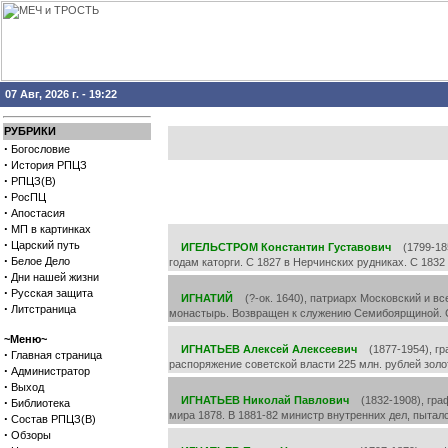
07 Авг, 2026 г. - 19:22
РУБРИКИ
·
Богословие
·
История РПЦЗ
·
РПЦЗ(В)
·
РосПЦ
·
Апостасия
·
МП в картинках
·
Царский путь
ИГЕЛЬСТРОМ Константин Густавович
(1799-1851
·
Белое Дело
годам каторги. С 1827 в Нерчинских рудниках. С 1832 
·
Дни нашей жизни
·
Русская защита
ИГНАТИЙ
(?-ок. 1640), патриарх Московский и все
·
Литстраница
монастырь. Возвращен к служению Семибоярщиной. С
~Меню~
ИГНАТЬЕВ Алексей Алексеевич
(1877-1954), гра
·
Главная страница
распоряжение советской власти 225 млн. рублей зол
·
Администратор
·
Выход
ИГНАТЬЕВ Николай Павлович
(1832-1908), граф,
·
Библиотека
мира 1878. В 1881-82 министр внутренних дел, пытал
·
Состав РПЦЗ(В)
·
Обзоры