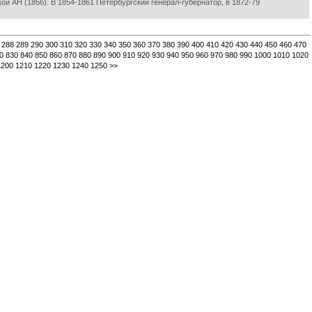
й АН (1856). В 1854-1861 Петербургский генерал-губернатор, в 1872-79
288
289
290
300
310
320
330
340
350
360
370
380
390
400
410
420
430
440
450
460
470
0
830
840
850
860
870
880
890
900
910
920
930
940
950
960
970
980
990
1000
1010
1020
1200
1210
1220
1230
1240
1250
>>