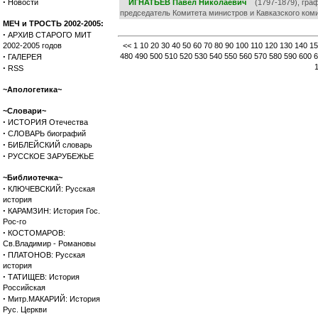
·
Новости
ИГНАТЬЕВ Павел Николаевич
(1797-1879), граф,
председатель Комитета министров и Кавказского коми
МЕЧ и ТРОСТЬ 2002-2005:
·
АРХИВ СТАРОГО МИТ
2002-2005 годов
<<
1
10
20
30
40
50
60
70
80
90
100
110
120
130
140
15
·
480
490
500
510
520
530
540
550
560
570
580
590
600
6
ГАЛЕРЕЯ
·
RSS
~Апологетика~
~Словари~
·
ИСТОРИЯ Отечества
·
СЛОВАРЬ биографий
·
БИБЛЕЙСКИЙ словарь
·
РУССКОЕ ЗАРУБЕЖЬЕ
~Библиотечка~
·
КЛЮЧЕВСКИЙ: Русская
история
·
КАРАМЗИН: История Гос.
Рос-го
·
КОСТОМАРОВ:
Св.Владимир - Романовы
·
ПЛАТОНОВ: Русская
история
·
ТАТИЩЕВ: История
Российская
·
Митр.МАКАРИЙ: История
Рус. Церкви