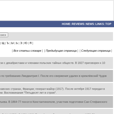
HOME
::
REVIEWS
::
NEWS
::
LINKS
::
TOP
|
Щ
|
Ъ
|
Ы
|
Ь
|
Э
|
Ю
|
Я
]
[
Все статьи словаря
] [
Предыдущая страница
] [
Следующая страница
]
зи с декабристами и членами польских тайных обществ. В 1827 приговорен к 10
ан по требованию Лжедмитрия I. После его свержения удален в кремлёвский Чудов
навских странах, Франции; генерал-майор (1917). После октября 1917 передал в
и. Воспоминания "Пятьдесят лет в строю".
тьева. В 1864-77 посол в Константинополе, участник подготовки Сан-Стефанского