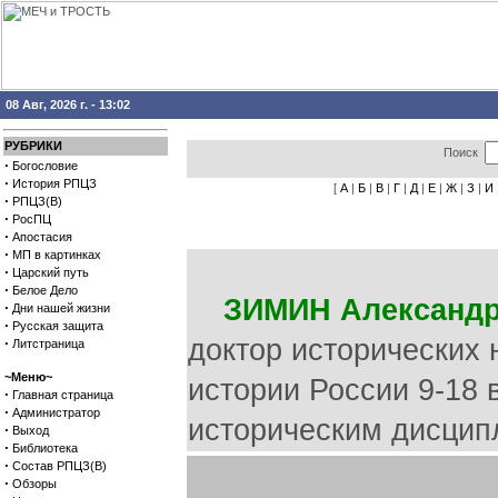
08 Авг, 2026 г. - 13:02
РУБРИКИ
Поиск
·
Богословие
·
История РПЦЗ
[
А
|
Б
|
В
|
Г
|
Д
|
Е
|
Ж
|
З
|
И
·
РПЦЗ(В)
·
РосПЦ
·
Апостасия
·
МП в картинках
·
Царский путь
·
Белое Дело
ЗИМИН Александр
·
Дни нашей жизни
·
Русская защита
доктор исторических 
·
Литстраница
~Меню~
истории России 9-18 
·
Главная страница
·
Администратор
историческим дисцип
·
Выход
·
Библиотека
·
Состав РПЦЗ(В)
·
Обзоры