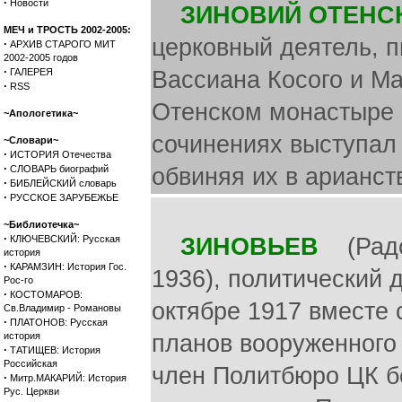
·
Новости
ЗИНОВИЙ ОТЕНС
МЕЧ и ТРОСТЬ 2002-2005:
церковный деятель, п
·
АРХИВ СТАРОГО МИТ
2002-2005 годов
·
ГАЛЕРЕЯ
Вассиана Косого и Ма
·
RSS
Отенском монастыре 
~Апологетика~
сочинениях выступал 
~Словари~
·
ИСТОРИЯ Отечества
·
СЛОВАРЬ биографий
обвиняя их в арианст
·
БИБЛЕЙСКИЙ словарь
·
РУССКОЕ ЗАРУБЕЖЬЕ
~Библиотечка~
·
КЛЮЧЕВСКИЙ: Русская
ЗИНОВЬЕВ
(Радом
история
·
КАРАМЗИН: История Гос.
1936), политический 
Рос-го
·
КОСТОМАРОВ:
октябре 1917 вместе 
Св.Владимир - Романовы
·
ПЛАТОНОВ: Русская
история
планов вооруженного 
·
ТАТИЩЕВ: История
Российская
член Политбюро ЦК б
·
Митр.МАКАРИЙ: История
Рус. Церкви