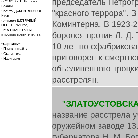
председатель Петрогр
·
СОЛОВЬЕВ: История
России
·
"красного террора". 
ВЕРНАДСКИЙ: Древняя
Русь
·
Журнал ДВУГЛАВЫЙ
Коминтерна. В 1923-
ОРЕЛЪ 1921 год
·
КОЛЕМАН: Тайны
боролся против Л. Д.
мирового правительства
~Сервисы~
10 лет по сфабрикова
·
Поиск по сайту
·
Статистика
приговорен к смертно
·
Навигация
объединенного троцки
расстрелян.
"ЗЛАТОУСТОВСКА
название расстрела у
оружейном заводе 13.
губернатора Н. М. Бо