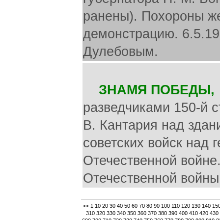
ранены). Похороны ж
демонстрацию. 6.5.19
Дулебовым.
ЗНАМЯ ПОБЕДЫ,
разведчиками 150-й с
В. Кантария над здан
советских войск над 
Отечественной войне
Отечественной войны 
<<
1
10
20
30
40
50
60
70
80
90
100
110
120
130
140
15
310
320
330
340
350
360
370
380
390
400
410
420
430