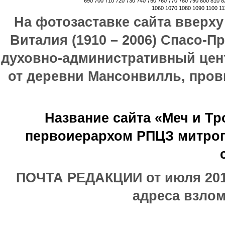
690
700
710
720
730
740
750
760
770
780
790
800
810
8
1060
1070
1080
1090
1100
11
На фотозаставке сайта вверх
Виталия (1910 – 2006) Спасо-П
духовно-административный цен
от деревни Мансонвилль, прови
Название сайта «Меч и Т
первоиерархом РПЦЗ митроп
ПОЧТА РЕДАКЦИИ от июля 2017
адреса взлом