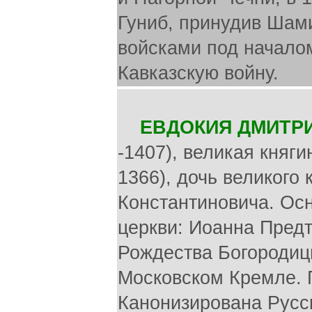
Гуниб, принудив Шами
войсками под начало
Кавказскую войну.
ЕВДОКИЯ ДМИТР
-1407), великая княг
1366), дочь великого
Константиновича. Ос
церкви: Иоанна Пред
Рождества Богородиц
Московском Кремле. 
Канонизирована Русс