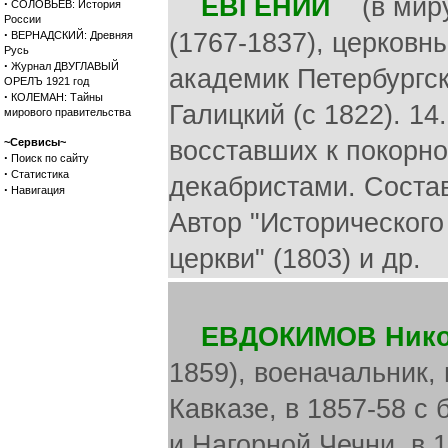
ЕВГЕНИЙ
(в миру
·
СОЛОВЬЕВ: История
России
·
(1767-1837), церковн
ВЕРНАДСКИЙ: Древняя
Русь
·
Журнал ДВУГЛАВЫЙ
академик Петербургск
ОРЕЛЪ 1921 год
·
КОЛЕМАН: Тайны
Галицкий (с 1822). 1
мирового правительства
~Сервисы~
восставших к покорно
·
Поиск по сайту
·
Статистика
декабристами. Состав
·
Навигация
Автор "Исторического
церкви" (1803) и др.
ЕВДОКИМОВ Нико
1859), военачальник,
Кавказе, в 1857-58 с
и Нагорной Чечни, в 