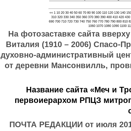
<<
1
10
20
30
40
50
60
70
80
90
100
110
120
130
140
15
310
320
330
340
350
360
370
380
390
400
410
420
430
690
700
710
720
730
740
750
760
770
780
790
800
810
8
1060
1070
1080
1090
1100
11
На фотозаставке сайта вверх
Виталия (1910 – 2006) Спасо-П
духовно-административный цен
от деревни Мансонвилль, прови
Название сайта «Меч и Т
первоиерархом РПЦЗ митроп
ПОЧТА РЕДАКЦИИ от июля 2017