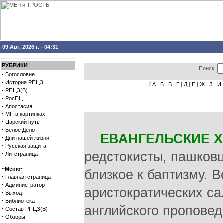
09 Авг, 2026 г. - 04:31
РУБРИКИ
Поиск
·
Богословие
·
История РПЦЗ
[
А
|
Б
|
В
|
Г
|
Д
|
Е
|
Ж
|
З
|
И
·
РПЦЗ(В)
·
РосПЦ
·
Апостасия
·
МП в картинках
·
Царский путь
·
Белое Дело
ЕВАНГЕЛЬСКИЕ 
·
Дни нашей жизни
·
Русская защита
редстокисты, пашковц
·
Литстраница
~Меню~
близкое к баптизму. В
·
Главная страница
·
Администратор
аристократических са
·
Выход
·
Библиотека
английского проповед
·
Состав РПЦЗ(В)
·
Обзоры