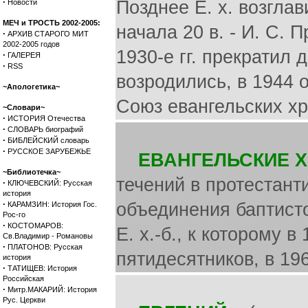
·
Позднее Е. х. возглав
Новости
МЕЧ и ТРОСТЬ 2002-2005:
начала 20 в. - И. С. 
·
АРХИВ СТАРОГО МИТ
2002-2005 годов
1930-е гг. прекратил 
·
ГАЛЕРЕЯ
·
RSS
возродились, в 1944 
~Апологетика~
Союз евангельских хр
~Словари~
·
ИСТОРИЯ Отечества
·
СЛОВАРЬ биографий
·
БИБЛЕЙСКИЙ словарь
·
РУССКОЕ ЗАРУБЕЖЬЕ
ЕВАНГЕЛЬСКИЕ 
~Библиотечка~
течений в протестант
·
КЛЮЧЕВСКИЙ: Русская
история
·
объединения баптист
КАРАМЗИН: История Гос.
Рос-го
·
КОСТОМАРОВ:
Е. х.-б., к которому 
Св.Владимир - Романовы
·
ПЛАТОНОВ: Русская
пятидесятников, в 196
история
·
ТАТИЩЕВ: История
Российская
·
Митр.МАКАРИЙ: История
Рус. Церкви