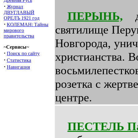
Древняя Русь
·
Журнал
ПЕРЫНЬ,
др
ДВУГЛАВЫЙ
ОРЕЛЪ 1921 год
·
КОЛЕМАН: Тайны
святилище Перун
мирового
правительства
Новгорода, унич
~Сервисы~
·
христианства. В
Поиск по сайту
·
Статистика
·
восьмилепестков
Навигация
розетка с жертв
центре.
ПЕСТЕЛЬ Па