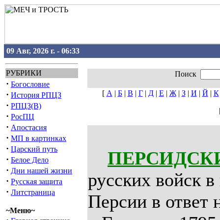
09 Авг, 2026 г. - 06:33
РУБРИКИ
Поиск
·
Богословие
[
А
|
Б
|
В
|
Г
|
Д
|
Е
|
Ж
|
З
|
И
|
Й
|
К
·
История РПЦЗ
·
РПЦЗ(В)
·
РосПЦ
·
Апостасия
·
МП в картинках
·
Царский путь
ПЕРСИДСКИ
·
Белое Дело
·
Дни нашей жизни
русских войск в
·
Русская защита
·
Литстраница
Персии в ответ 
~Меню~