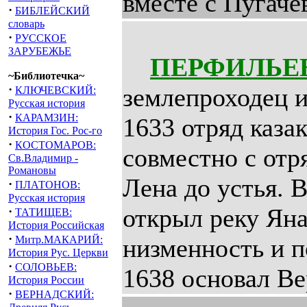
вместе с Пугаче
·
БИБЛЕЙСКИЙ
словарь
·
РУССКОЕ
ЗАРУБЕЖЬЕ
ПЕРФИЛЬЕ
~Библиотечка~
·
землепроходец и
КЛЮЧЕВСКИЙ:
Русская история
·
КАРАМЗИН:
1633 отряд каза
История Гос. Рос-го
·
КОСТОМАРОВ:
совместно с отр
Св.Владимир -
Романовы
Лена до устья. 
·
ПЛАТОНОВ:
Русская история
открыл реку Ян
·
ТАТИЩЕВ:
История Российская
·
Митр.МАКАРИЙ:
низменность и п
История Рус. Церкви
·
СОЛОВЬЕВ:
1638 основал Ве
История России
·
ВЕРНАДСКИЙ: