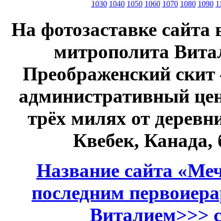
1030
1040
1050
1060
1070
1080
1090
1
На фотозаставке сайта 
митрополита Витал
Преображенский скит 
административный це
трёх милях от дерев
Квебек, Канада,
Название сайта «Меч
последним первоиер
Виталием>>> см