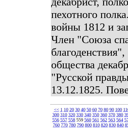
декабрист, полк
пехотного полка
войны 1812 и за
Член "Союза сп
благоденствия",
общества декабр
"Русской правды
13.12.1825. Пов
<<
1
10
20
30
40
50
60
70
80
90
100
11
300
310
320
330
340
350
360
370
380
3
556
557
558
559
560
561
562
563
564
5
760
770
780
790
800
810
820
830
840
8