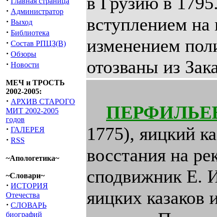
в Грузию в 1795.
·
Главная страница
·
Администратор
вступлением на 
·
Выход
·
Библиотека
изменением пол
·
Состав РПЦЗ(В)
·
Обзоры
отозваны из Зака
·
Новости
МЕЧ и ТРОСТЬ
2002-2005:
·
АРХИВ СТАРОГО
ПЕРФИЛЬЕВ 
МИТ 2002-2005
годов
1775), яицкий к
·
ГАЛЕРЕЯ
·
RSS
восстания на рек
~Апологетика~
сподвижник Е. И
~Словари~
·
ИСТОРИЯ
яицких казаков 
Отечества
·
СЛОВАРЬ
биографий