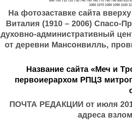
690
700
710
720
730
740
750
760
770
780
790
800
810
8
1060
1070
1080
1090
1100
11
На фотозаставке сайта вверх
Виталия (1910 – 2006) Спасо-П
духовно-административный цен
от деревни Мансонвилль, прови
Название сайта «Меч и Т
первоиерархом РПЦЗ митроп
ПОЧТА РЕДАКЦИИ от июля 2017
адреса взлом