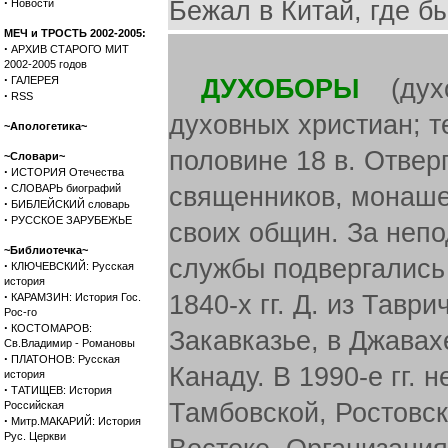
·
Бежал в Китай, где бы
Новости
МЕЧ и ТРОСТЬ 2002-2005:
·
АРХИВ СТАРОГО МИТ
2002-2005 годов
·
ГАЛЕРЕЯ
ДУХОБОРЫ
(духоб
·
RSS
духовных христиан; т
~Апологетика~
половине 18 в. Отвер
~Словари~
·
ИСТОРИЯ Отечества
·
СЛОВАРЬ биографий
священников, монаше
·
БИБЛЕЙСКИЙ словарь
·
РУССКОЕ ЗАРУБЕЖЬЕ
своих общин. За непо
~Библиотечка~
службы подвергались
·
КЛЮЧЕВСКИЙ: Русская
история
·
1840-х гг. Д. из Тавр
КАРАМЗИН: История Гос.
Рос-го
·
КОСТОМАРОВ:
Закавказье, в Джавах
Св.Владимир - Романовы
·
ПЛАТОНОВ: Русская
Канаду. В 1990-е гг.
история
·
ТАТИЩЕВ: История
Тамбовской, Ростовск
Российская
·
Митр.МАКАРИЙ: История
Рус. Церкви