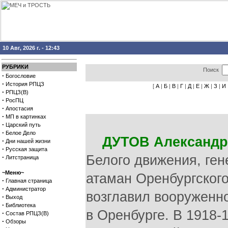
10 Авг, 2026 г. - 12:43
РУБРИКИ
Поиск
·
Богословие
·
История РПЦЗ
[
А
|
Б
|
В
|
Г
|
Д
|
Е
|
Ж
|
З
|
И
·
РПЦЗ(В)
·
РосПЦ
·
Апостасия
·
МП в картинках
·
Царский путь
·
Белое Дело
ДУТОВ Александр
·
Дни нашей жизни
·
Русская защита
Белого движения, ген
·
Литстраница
~Меню~
атаман Оренбургского
·
Главная страница
·
Администратор
возглавил вооруженно
·
Выход
·
Библиотека
в Оренбурге. В 1918-
·
Состав РПЦЗ(В)
·
Обзоры