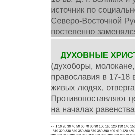
источник по социальн
Северо-Восточной Рус
постепенно заменялс
ДУХОВНЫЕ ХРИС
(духоборы, молокане,
православия в 17-18 
живых людях, отверга
Противопоставляют ц
на началах равенств
<<
1
10
20
30
40
50
60
70
80
90
100
110
120
130
140
15
310
320
330
340
350
360
370
380
390
400
410
420
430