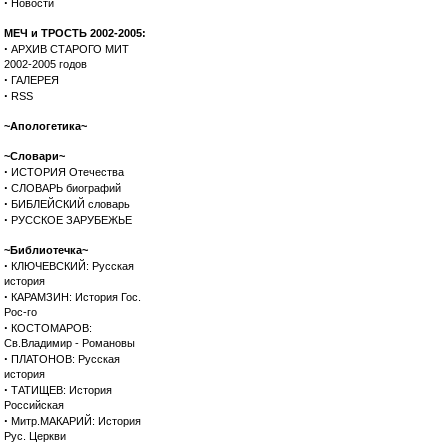
·
Новости
МЕЧ и ТРОСТЬ 2002-2005:
·
АРХИВ СТАРОГО МИТ
2002-2005 годов
·
ГАЛЕРЕЯ
·
RSS
~Апологетика~
~Словари~
·
ИСТОРИЯ Отечества
·
СЛОВАРЬ биографий
·
БИБЛЕЙСКИЙ словарь
·
РУССКОЕ ЗАРУБЕЖЬЕ
~Библиотечка~
·
КЛЮЧЕВСКИЙ: Русская
история
·
КАРАМЗИН: История Гос.
Рос-го
·
КОСТОМАРОВ:
Св.Владимир - Романовы
·
ПЛАТОНОВ: Русская
история
·
ТАТИЩЕВ: История
Российская
·
Митр.МАКАРИЙ: История
Рус. Церкви