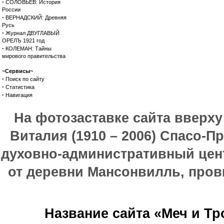
·
СОЛОВЬЕВ: История
России
·
ВЕРНАДСКИЙ: Древняя
Русь
·
Журнал ДВУГЛАВЫЙ
ОРЕЛЪ 1921 год
·
КОЛЕМАН: Тайны
мирового правительства
~Сервисы~
·
Поиск по сайту
·
Статистика
·
Навигация
На фотозаставке сайта вверх
Виталия (1910 – 2006) Спасо-П
духовно-административный цен
от деревни Мансонвилль, прови
Название сайта «Меч и Т