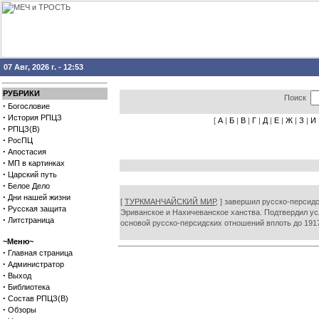
07 Авг, 2026 г. - 12:53
РУБРИКИ
Поиск
·
Богословие
·
История РПЦЗ
[
А
|
Б
|
В
|
Г
|
Д
|
Е
|
Ж
|
З
|
И
·
РПЦЗ(В)
·
РосПЦ
·
Апостасия
·
МП в картинках
·
Царский путь
·
Белое Дело
·
Дни нашей жизни
[
ТУРКМАНЧАЙСКИЙ МИР,
] завершил русско-персидск
·
Русская защита
Эриванское и Нахичеванское ханства. Подтвердил ус
·
Литстраница
основой русско-персидских отношений вплоть до 191
~Меню~
·
Главная страница
·
Администратор
·
Выход
·
Библиотека
·
Состав РПЦЗ(В)
·
Обзоры