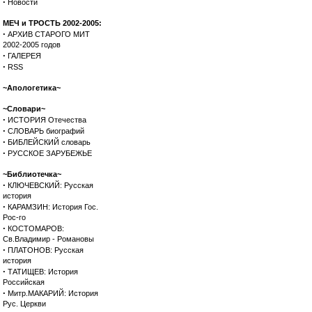
·
Новости
МЕЧ и ТРОСТЬ 2002-2005:
·
АРХИВ СТАРОГО МИТ
2002-2005 годов
·
ГАЛЕРЕЯ
·
RSS
~Апологетика~
~Словари~
·
ИСТОРИЯ Отечества
·
СЛОВАРЬ биографий
·
БИБЛЕЙСКИЙ словарь
·
РУССКОЕ ЗАРУБЕЖЬЕ
~Библиотечка~
·
КЛЮЧЕВСКИЙ: Русская
история
·
КАРАМЗИН: История Гос.
Рос-го
·
КОСТОМАРОВ:
Св.Владимир - Романовы
·
ПЛАТОНОВ: Русская
история
·
ТАТИЩЕВ: История
Российская
·
Митр.МАКАРИЙ: История
Рус. Церкви