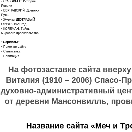
·
СОЛОВЬЕВ: История
России
·
ВЕРНАДСКИЙ: Древняя
Русь
·
Журнал ДВУГЛАВЫЙ
ОРЕЛЪ 1921 год
·
КОЛЕМАН: Тайны
мирового правительства
~Сервисы~
·
Поиск по сайту
·
Статистика
·
Навигация
На фотозаставке сайта вверх
Виталия (1910 – 2006) Спасо-П
духовно-административный цен
от деревни Мансонвилль, прови
Название сайта «Меч и Т