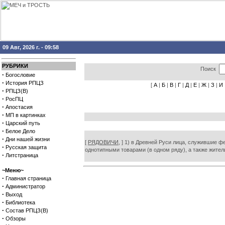
09 Авг, 2026 г. - 09:58
РУБРИКИ
Поиск
·
Богословие
·
История РПЦЗ
[
А
|
Б
|
В
|
Г
|
Д
|
Е
|
Ж
|
З
|
И
·
РПЦЗ(В)
·
РосПЦ
·
Апостасия
·
МП в картинках
·
Царский путь
·
Белое Дело
·
Дни нашей жизни
[
РЯДОВИЧИ,
] 1) в Древней Руси лица, служившие фе
·
Русская защита
однотипными товарами (в одном ряду), а также жител
·
Литстраница
~Меню~
·
Главная страница
·
Администратор
·
Выход
·
Библиотека
·
Состав РПЦЗ(В)
·
Обзоры