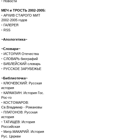
·
Новости
МЕЧ и ТРОСТЬ 2002-2005:
·
АРХИВ СТАРОГО МИТ
2002-2005 годов
·
ГАЛЕРЕЯ
·
RSS
~Апологетика~
~Словари~
·
ИСТОРИЯ Отечества
·
СЛОВАРЬ биографий
·
БИБЛЕЙСКИЙ словарь
·
РУССКОЕ ЗАРУБЕЖЬЕ
~Библиотечка~
·
КЛЮЧЕВСКИЙ: Русская
история
·
КАРАМЗИН: История Гос.
Рос-го
·
КОСТОМАРОВ:
Св.Владимир - Романовы
·
ПЛАТОНОВ: Русская
история
·
ТАТИЩЕВ: История
Российская
·
Митр.МАКАРИЙ: История
Рус. Церкви