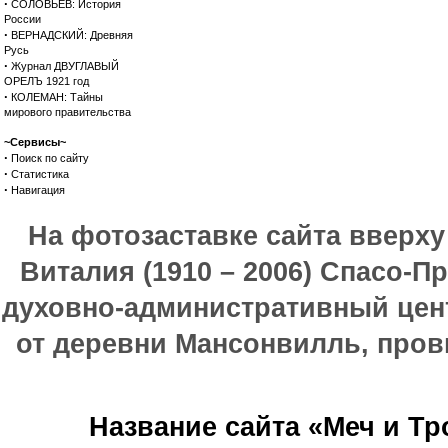
·
СОЛОВЬЕВ: История
России
·
ВЕРНАДСКИЙ: Древняя
Русь
·
Журнал ДВУГЛАВЫЙ
ОРЕЛЪ 1921 год
·
КОЛЕМАН: Тайны
мирового правительства
~Сервисы~
·
Поиск по сайту
·
Статистика
·
Навигация
На фотозаставке сайта вверх
Виталия (1910 – 2006) Спасо-П
духовно-административный цен
от деревни Мансонвилль, прови
Название сайта «Меч и Т