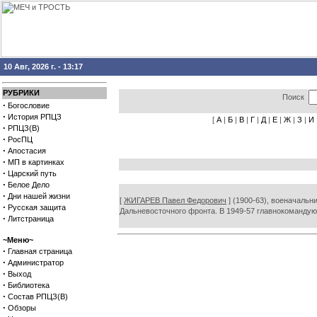
10 Авг, 2026 г. - 13:17
РУБРИКИ
Поиск
·
Богословие
·
История РПЦЗ
[
А
|
Б
|
В
|
Г
|
Д
|
Е
|
Ж
|
З
|
И
·
РПЦЗ(В)
·
РосПЦ
·
Апостасия
·
МП в картинках
·
Царский путь
·
Белое Дело
·
Дни нашей жизни
[
ЖИГАРЕВ Павел Федорович
] (1900-63), военачальн
·
Русская защита
Дальневосточного фронта. В 1949-57 главнокомандую
·
Литстраница
~Меню~
·
Главная страница
·
Администратор
·
Выход
·
Библиотека
·
Состав РПЦЗ(В)
·
Обзоры